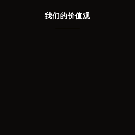
我们的价值观
创新驱动
持续技术创新，追求卓越的产品设计和解决方案，推动
存储技术发展。