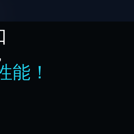
口
，
上性能！